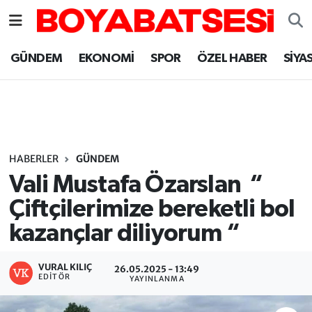
Sinop Nöbetçi Eczaneler
GÜNDEM
EKONOMİ
SPOR
ÖZEL HABER
SİYA
Sinop Hava Durumu
Sinop Namaz Vakitleri
Sinop Trafik Yoğunluk Haritası
HABERLER
GÜNDEM
Vali Mustafa Özarslan “
Süper Lig Puan Durumu ve Fikstür
Çiftçilerimize bereketli bol
kazançlar diliyorum “
Tüm Manşetler
Son Dakika Haberleri
VURAL KILIÇ
26.05.2025 - 13:49
EDITÖR
YAYINLANMA
Haber Arşivi