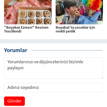
"Boyabat Ezmesi" Resmen
Boyabat'ta çocuklar için
Tescillendi
renkli şenlik
Yorumlar
Gönder