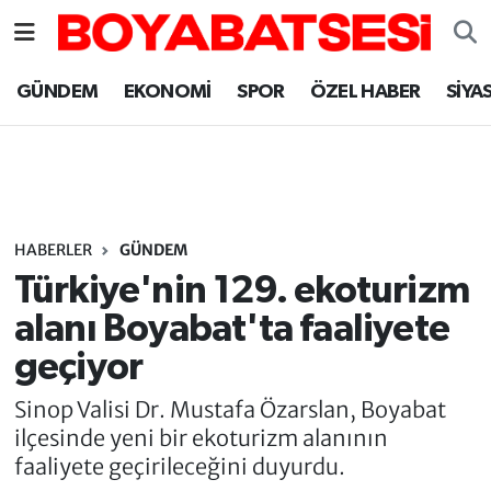
Sinop Nöbetçi Eczaneler
GÜNDEM
EKONOMİ
SPOR
ÖZEL HABER
SİYA
Sinop Hava Durumu
Sinop Namaz Vakitleri
Sinop Trafik Yoğunluk Haritası
HABERLER
GÜNDEM
Türkiye'nin 129. ekoturizm
Süper Lig Puan Durumu ve Fikstür
alanı Boyabat'ta faaliyete
geçiyor
Tüm Manşetler
Sinop Valisi Dr. Mustafa Özarslan, Boyabat
Son Dakika Haberleri
ilçesinde yeni bir ekoturizm alanının
faaliyete geçirileceğini duyurdu.
Haber Arşivi