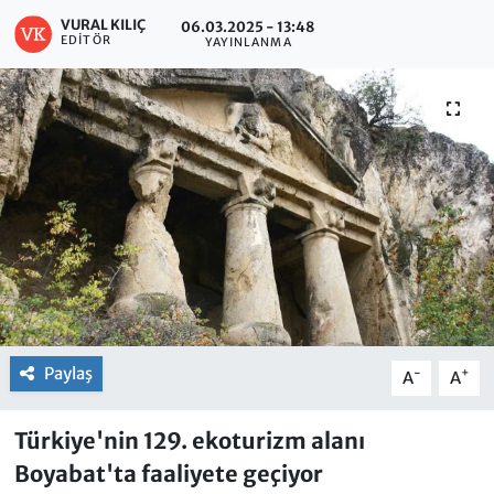
VURAL KILIÇ
06.03.2025 - 13:48
EDITÖR
YAYINLANMA
Paylaş
-
+
A
A
Türkiye'nin 129. ekoturizm alanı
Boyabat'ta faaliyete geçiyor