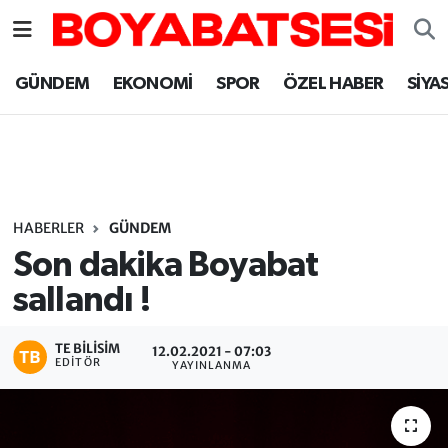
Sinop Nöbetçi Eczaneler
GÜNDEM
EKONOMİ
SPOR
ÖZEL HABER
SİYA
Sinop Hava Durumu
Sinop Namaz Vakitleri
Sinop Trafik Yoğunluk Haritası
HABERLER
GÜNDEM
Son dakika Boyabat
Süper Lig Puan Durumu ve Fikstür
sallandı !
Tüm Manşetler
TE BILISIM
12.02.2021 - 07:03
EDITÖR
YAYINLANMA
Son Dakika Haberleri
Haber Arşivi