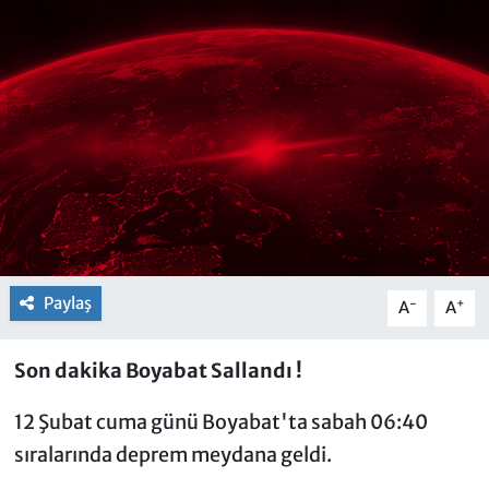
Paylaş
-
+
A
A
Son dakika Boyabat Sallandı !
12 Şubat cuma günü Boyabat'ta sabah 06:40
sıralarında deprem meydana geldi.