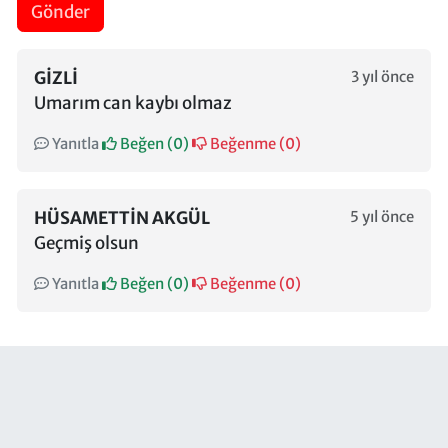
Gönder
GIZLI
3 yıl önce
Umarım can kaybı olmaz
Yanıtla
Beğen (
0
)
Beğenme (
0
)
HÜSAMETTIN AKGÜL
5 yıl önce
Geçmiş olsun
Yanıtla
Beğen (
0
)
Beğenme (
0
)