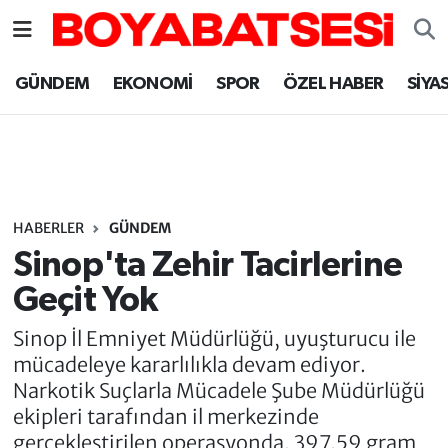
Sinop Nöbetçi Eczaneler
GÜNDEM
EKONOMİ
SPOR
ÖZEL HABER
SİYA
Sinop Hava Durumu
Sinop Namaz Vakitleri
Sinop Trafik Yoğunluk Haritası
HABERLER
GÜNDEM
Sinop'ta Zehir Tacirlerine
Süper Lig Puan Durumu ve Fikstür
Geçit Yok
Tüm Manşetler
Sinop İl Emniyet Müdürlüğü, uyuşturucu ile
mücadeleye kararlılıkla devam ediyor.
Son Dakika Haberleri
Narkotik Suçlarla Mücadele Şube Müdürlüğü
ekipleri tarafından il merkezinde
Haber Arşivi
gerçekleştirilen operasyonda, 397,59 gram