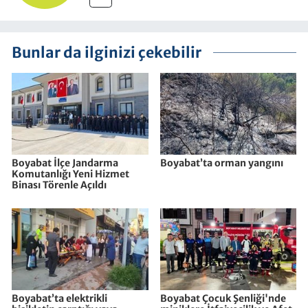
Bunlar da ilginizi çekebilir
Boyabat İlçe Jandarma
Boyabat’ta orman yangını
Komutanlığı Yeni Hizmet
Binası Törenle Açıldı
Boyabat’ta elektrikli
Boyabat Çocuk Şenliği'nde