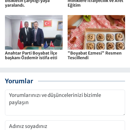
bisikletin çarptığı yaya
miniklere İtfaiyecilik ve Afet
yaralandı.
Eğitim
Anahtar Parti Boyabat İlçe
"Boyabat Ezmesi" Resmen
başkanı Özdemir istifa etti
Tescillendi
Yorumlar