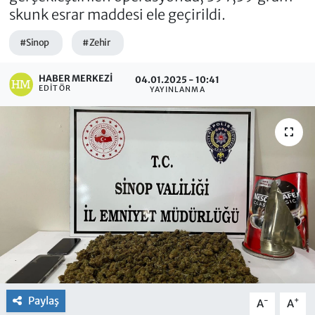
skunk esrar maddesi ele geçirildi.
#Sinop
#Zehir
HABER MERKEZI
04.01.2025 - 10:41
EDITÖR
YAYINLANMA
Paylaş
-
+
A
A