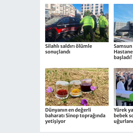
Silahlı saldırı ölümle
Samsun 
sonuçlandı
Hastane
başladı!
Dünyanın en değerli
Yürek y
baharatı Sinop toprağında
bebek s
yetişiyor
uğurland