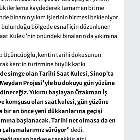
yük ilerleme kaydederek tamamen bitme
inde binanın yıkım işlerinin bitmesi bekleniyor.
 bulunduğu bölgede esnaf için düzenlenen
aat Kulesi’nin önündeki binaların da yıkımına
up Üçüncüoğlu, kentin tarihi dokusunun
rak kentin turizmine büyük katkı
de simge olan Tarihi Saat Kulesi, Sinop’ta
 Meydan Projesi'yle bu dokuyu gün yüzüne
edineceğiz. Yıkımı başlayan Özakman İş
 ve komşusu olan saat kulesi, gün yüzüne
a bir an önce yeni dükkanlarına geçişi
ımına başlanacak. Tarihi net olmasa da en
n çalışmalarımız sürüyor
” dedi.
eği geçen herkese teşekkür etti.