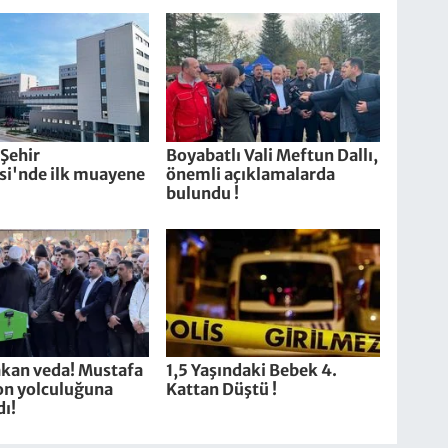
Şehir
Boyabatlı Vali Meftun Dallı,
si'nde ilk muayene
önemli açıklamalarda
bulundu !
akan veda! Mustafa
1,5 Yaşındaki Bebek 4.
on yolculuğuna
Kattan Düştü !
ı!