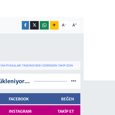
-
+
A
A
TÜM PIYASALARI TRADINGVIEW ÜZERINDEN TAKIP EDIN
ükleniyor...
FACEBOOK
BEĞEN
INSTAGRAM
TAKIP ET