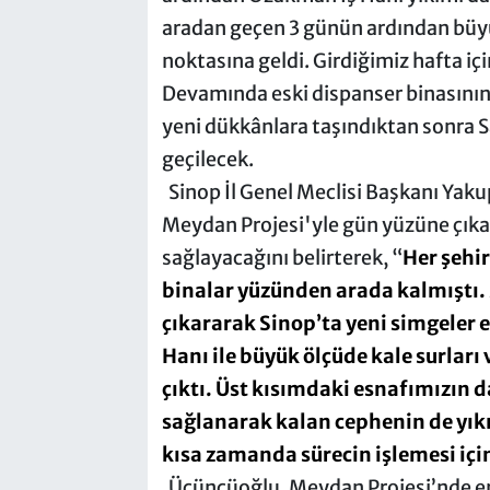
aradan geçen 3 günün ardından bü
noktasına geldi. Girdiğimiz hafta iç
Devamında eski dispanser binasının
yeni dükkânlara taşındıktan sonra S
geçilecek.
Sinop İl Genel Meclisi Başkanı Yak
Meydan Projesi'yle gün yüzüne çıka
sağlayacağını belirterek, “
Her şehir
binalar yüzünden arada kalmıştı.
çıkararak Sinop’ta yeni simgeler 
Hanı ile büyük ölçüde kale surları
çıktı. Üst kısımdaki esnafımızın d
sağlanarak kalan cephenin de yık
kısa zamanda sürecin işlemesi içi
Üçüncüoğlu, Meydan Projesi’nde em