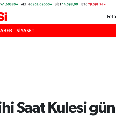
P
61,60380
ALTIN
6862,09000
BİST
14.598,00
BTC
79.591,74
Foto
HABER
SİYASET
ihi Saat Kulesi gün