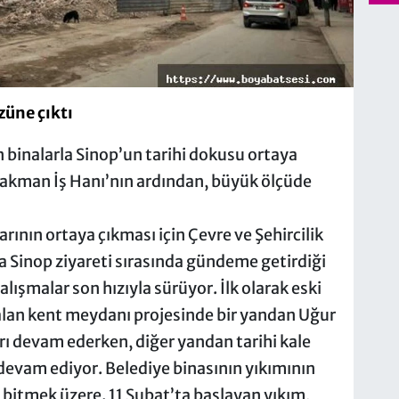
züne çıktı
binalarla Sinop’un tarihi dokusu ortaya
 Özakman İş Hanı’nın ardından, büyük ölçüde
larının ortaya çıkması için Çevre ve Şehircilik
 Sinop ziyareti sırasında gündeme getirdiği
ışmalar son hızıyla sürüyor. İlk olarak eski
 alan kent meydanı projesinde bir yandan Uğur
 devam ederken, diğer yandan tarihi kale
 devam ediyor. Belediye binasının yıkımının
bitmek üzere. 11 Şubat’ta başlayan yıkım,