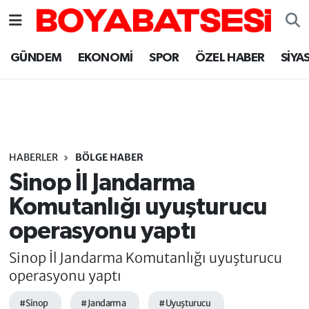
Sinop Nöbetçi Eczaneler
GÜNDEM
EKONOMİ
SPOR
ÖZEL HABER
SİYA
Sinop Hava Durumu
Sinop Namaz Vakitleri
Sinop Trafik Yoğunluk Haritası
HABERLER
BÖLGE HABER
Sinop İl Jandarma
Süper Lig Puan Durumu ve Fikstür
Komutanlığı uyuşturucu
operasyonu yaptı
Tüm Manşetler
Sinop İl Jandarma Komutanlığı uyuşturucu
Son Dakika Haberleri
operasyonu yaptı
Haber Arşivi
#Sinop
#Jandarma
#Uyuşturucu