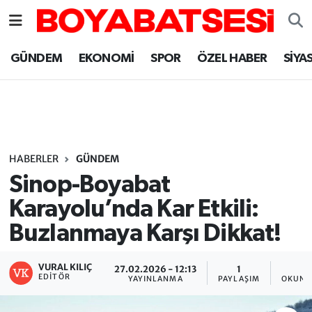
Sinop Nöbetçi Eczaneler
GÜNDEM
EKONOMİ
SPOR
ÖZEL HABER
SİYA
Sinop Hava Durumu
Sinop Namaz Vakitleri
Sinop Trafik Yoğunluk Haritası
HABERLER
GÜNDEM
Sinop-Boyabat
Süper Lig Puan Durumu ve Fikstür
Karayolu’nda Kar Etkili:
Buzlanmaya Karşı Dikkat!
Tüm Manşetler
Son Dakika Haberleri
VURAL KILIÇ
27.02.2026 - 12:13
1
1
EDITÖR
YAYINLANMA
PAYLAŞIM
OKUNM
Haber Arşivi