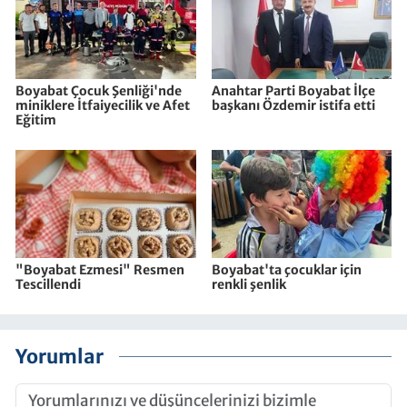
Boyabat Çocuk Şenliği'nde
Anahtar Parti Boyabat İlçe
miniklere İtfaiyecilik ve Afet
başkanı Özdemir istifa etti
Eğitim
"Boyabat Ezmesi" Resmen
Boyabat'ta çocuklar için
Tescillendi
renkli şenlik
Yorumlar