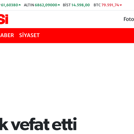
P
61,60380
ALTIN
6862,09000
BİST
14.598,00
BTC
79.591,74
Foto
HABER
SİYASET
 vefat etti