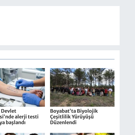
 Devlet
Boyabat’ta Biyolojik
i’nde alerji testi
Çeşitlilik Yürüyüşü
ya başlandı
Düzenlendi