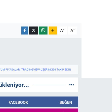
-
+
A
A
TÜM PIYASALARI TRADINGVIEW ÜZERINDEN TAKIP EDIN
ükleniyor...
FACEBOOK
BEĞEN