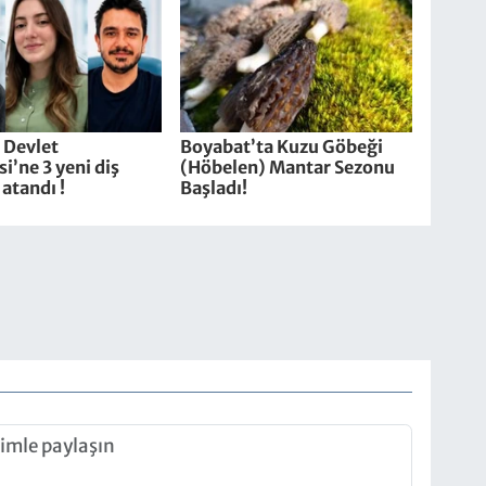
 Devlet
Boyabat’ta Kuzu Göbeği
i’ne 3 yeni diş
(Höbelen) Mantar Sezonu
atandı !
Başladı!