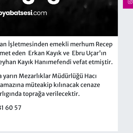
man İşletmesinden emekli merhum Recep
met eden Erkan Kayık ve Ebru Uçar'ın
Reyhan Kayık Hanımefendi vefat etmiştir.
 yarın Mezarlıklar Müdürlüğü Hacı
namazına müteakip kılınacak cenaze
ıgında toprağa verilecektir.
31 60 57