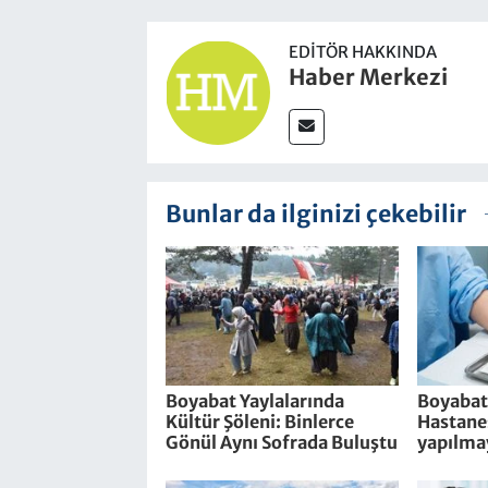
EDITÖR HAKKINDA
Haber Merkezi
Bunlar da ilginizi çekebilir
Boyabat Yaylalarında
Boyabat
Kültür Şöleni: Binlerce
Hastanes
Gönül Aynı Sofrada Buluştu
yapılma