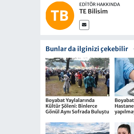
EDITÖR HAKKINDA
TE Bilisim
Bunlar da ilginizi çekebilir
Boyabat Yaylalarında
Boyabat
Kültür Şöleni: Binlerce
Hastanes
Gönül Aynı Sofrada Buluştu
yapılma