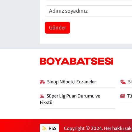
Gönder
Sinop Nöbetçi Eczaneler
S
Süper Lig Puan Durumu ve
Tü
Fikstür
RSS
Copyright © 2024. Her hakkı sakl