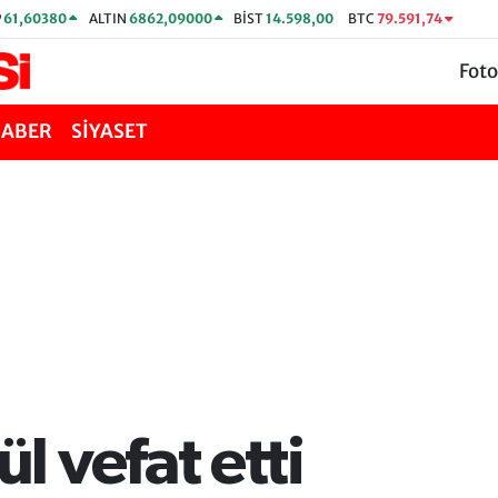
P
61,60380
ALTIN
6862,09000
BİST
14.598,00
BTC
79.591,74
Foto
HABER
SİYASET
 vefat etti