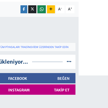
-
+
A
A
TÜM PIYASALARI TRADINGVIEW ÜZERINDEN TAKIP EDIN
ükleniyor...
FACEBOOK
BEĞEN
INSTAGRAM
TAKIP ET