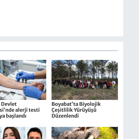
 Devlet
Boyabat’ta Biyolojik
i’nde alerji testi
Çeşitlilik Yürüyüşü
ya başlandı
Düzenlendi