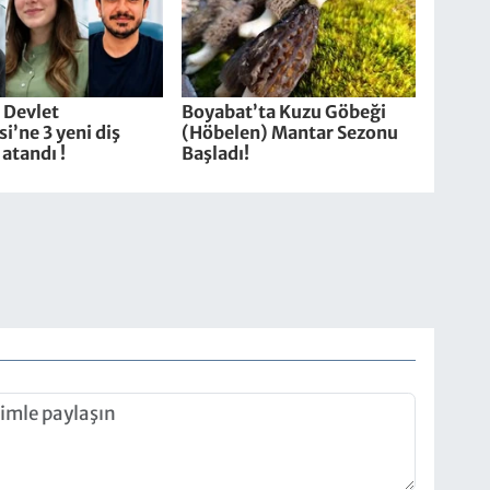
 Devlet
Boyabat’ta Kuzu Göbeği
i’ne 3 yeni diş
(Höbelen) Mantar Sezonu
atandı !
Başladı!