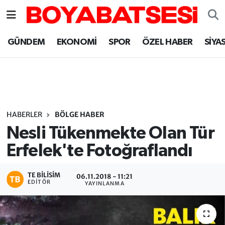
Sinop Nöbetçi Eczaneler
GÜNDEM
EKONOMİ
SPOR
ÖZEL HABER
SİYA
Sinop Hava Durumu
Sinop Namaz Vakitleri
Sinop Trafik Yoğunluk Haritası
HABERLER
BÖLGE HABER
Nesli Tükenmekte Olan Tür
Süper Lig Puan Durumu ve Fikstür
Erfelek'te Fotoğraflandı
Tüm Manşetler
TE BILISIM
06.11.2018 - 11:21
EDITÖR
YAYINLANMA
Son Dakika Haberleri
Haber Arşivi