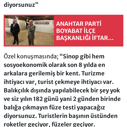
diyorsunuz”
ANAHTAR PARTİ
BOYABAT İLÇE
BAŞKANLIĞI İFTAR
PROGRAMI
DÜZENLEDİ
Özel konuşmasında;
“Sinop gibi hem
sosyoekonomik olarak son 8 yılda en
arkalara gerilemiş bir kent. Turizme
ihtiyacı var, turist çekmeye ihtiyacı var.
Balıkçılık dışında yapılabilecek bir şey yok
ve siz yılın 182 günü yani 2 günden birinde
balığa çıkmayın füze testi yapacağız
diyorsunuz. Turistlerin başının üstünden
roketler geçiyor, füzeler geçiyor.