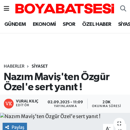
Sinop Nöbetçi Eczaneler
GÜNDEM
EKONOMİ
SPOR
ÖZEL HABER
SİYA
Sinop Hava Durumu
Sinop Namaz Vakitleri
Sinop Trafik Yoğunluk Haritası
HABERLER
SİYASET
Nazım Maviş'ten Özgür
Süper Lig Puan Durumu ve Fikstür
Özel'e sert yanıt !
Tüm Manşetler
VURAL KILIÇ
02.09.2025 - 11:09
2 DK
EDITÖR
YAYINLANMA
OKUNMA SÜRESI
Son Dakika Haberleri
Haber Arşivi
Paylaş
-
+
A
A