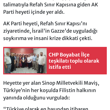
talimatıyla Refah Sınır Kapısına giden AK
Parti heyeti içinde yer aldı.
AK Parti heyeti, Refah Sınır Kapısı'nı
ziyaretinde, İsrail'in Gazze'de uyguladığı
soykırıma ve insani krize dikkati çekti.
CHP Boyabat İlçe
teşkilatı toplu olarak
istifa etti
Heyette yer alan Sinop Milletvekili Maviş,
Türkiye’nin her koşulda Filistin halkının
yanında olduğunu vurguladı:
“Türkiye olarak en başından itibaren