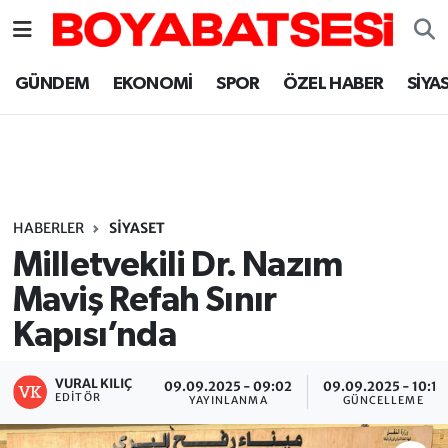
Sinop Nöbetçi Eczaneler
GÜNDEM
EKONOMİ
SPOR
ÖZEL HABER
SİYA
Sinop Hava Durumu
Sinop Namaz Vakitleri
Sinop Trafik Yoğunluk Haritası
HABERLER
SİYASET
Milletvekili Dr. Nazım
Süper Lig Puan Durumu ve Fikstür
Maviş Refah Sınır
Kapısı’nda
Tüm Manşetler
Son Dakika Haberleri
VURAL KILIÇ
09.09.2025 - 09:02
09.09.2025 - 10:11
EDITÖR
YAYINLANMA
GÜNCELLEME
Haber Arşivi