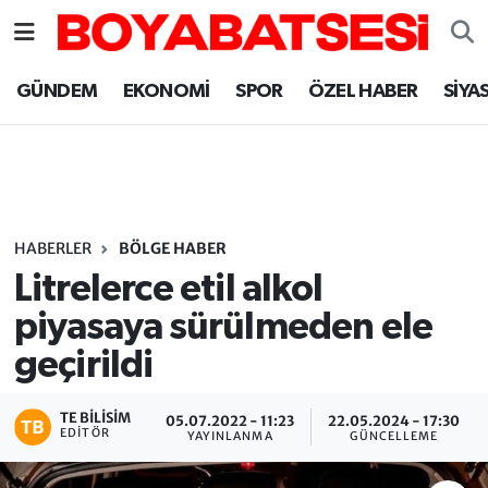
Sinop Nöbetçi Eczaneler
GÜNDEM
EKONOMİ
SPOR
ÖZEL HABER
SİYA
Sinop Hava Durumu
Sinop Namaz Vakitleri
Sinop Trafik Yoğunluk Haritası
HABERLER
BÖLGE HABER
Litrelerce etil alkol
Süper Lig Puan Durumu ve Fikstür
piyasaya sürülmeden ele
geçirildi
Tüm Manşetler
Son Dakika Haberleri
TE BILISIM
05.07.2022 - 11:23
22.05.2024 - 17:30
EDITÖR
YAYINLANMA
GÜNCELLEME
Haber Arşivi