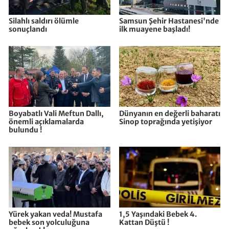
Silahlı saldırı ölümle
Samsun Şehir Hastanesi'nde
sonuçlandı
ilk muayene başladı!
Boyabatlı Vali Meftun Dallı,
Dünyanın en değerli baharatı
önemli açıklamalarda
Sinop toprağında yetişiyor
bulundu !
Yürek yakan veda! Mustafa
1,5 Yaşındaki Bebek 4.
bebek son yolculuğuna
Kattan Düştü !