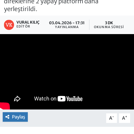
direklerine 2 yapay platform daha
yerleştirildi.
VURAL KILIÇ
03.04.2026 - 17:31
3 DK
EDITÖR
YAYINLANMA
OKUNMA SÜRESI
Paylaş
-
+
A
A