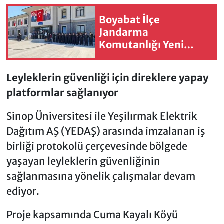
Boyabat İlçe
Jandarma
Komutanlığı Yeni
Hizmet Binası Törenle
Açıldı
Leyleklerin güvenliği için direklere yapay
platformlar sağlanıyor
Sinop Üniversitesi ile Yeşilırmak Elektrik
Dağıtım AŞ (YEDAŞ) arasında imzalanan iş
birliği protokolü çerçevesinde bölgede
yaşayan leyleklerin güvenliğinin
sağlanmasına yönelik çalışmalar devam
ediyor.
Proje kapsamında Cuma Kayalı Köyü