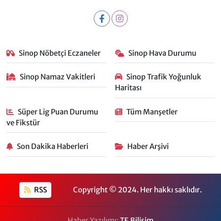
Sinop Nöbetçi Eczaneler
Sinop Hava Durumu
Sinop Namaz Vakitleri
Sinop Trafik Yoğunluk
Haritası
Süper Lig Puan Durumu
Tüm Manşetler
ve Fikstür
Son Dakika Haberleri
Haber Arşivi
RSS
Copyright © 2024. Her hakkı saklıdır.
Haber Yazılımı:
TE Bilişim