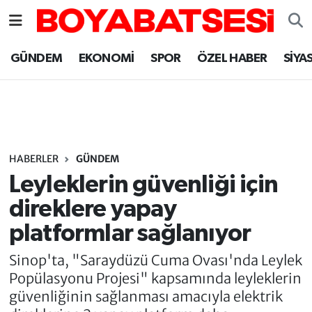
Sinop Nöbetçi Eczaneler
GÜNDEM
EKONOMİ
SPOR
ÖZEL HABER
SİYA
Sinop Hava Durumu
Sinop Namaz Vakitleri
Sinop Trafik Yoğunluk Haritası
HABERLER
GÜNDEM
Leyleklerin güvenliği için
Süper Lig Puan Durumu ve Fikstür
direklere yapay
platformlar sağlanıyor
Tüm Manşetler
Sinop'ta, "Saraydüzü Cuma Ovası'nda Leylek
Son Dakika Haberleri
Popülasyonu Projesi" kapsamında leyleklerin
güvenliğinin sağlanması amacıyla elektrik
Haber Arşivi