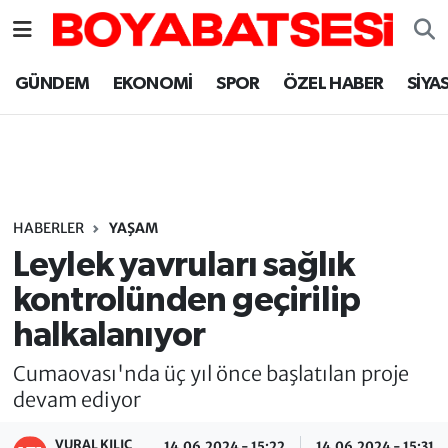
Sinop Nöbetçi Eczaneler
GÜNDEM
EKONOMİ
SPOR
ÖZEL HABER
SİYA
Sinop Hava Durumu
Sinop Namaz Vakitleri
Sinop Trafik Yoğunluk Haritası
HABERLER
YAŞAM
Leylek yavruları sağlık
Süper Lig Puan Durumu ve Fikstür
kontrolünden geçirilip
halkalanıyor
Tüm Manşetler
Cumaovası'nda üç yıl önce başlatılan proje
Son Dakika Haberleri
devam ediyor
Haber Arşivi
VURAL KILIÇ
14.06.2024 - 15:22
14.06.2024 - 15:31