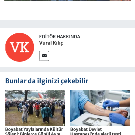
EDITÖR HAKKINDA
Vural Kılıç
Bunlar da ilginizi çekebilir
Boyabat Yaylalarında Kültür
Boyabat Devlet
Şöleni: Binlerce Gönül Aynı
Hastanesi’nde alerji testi