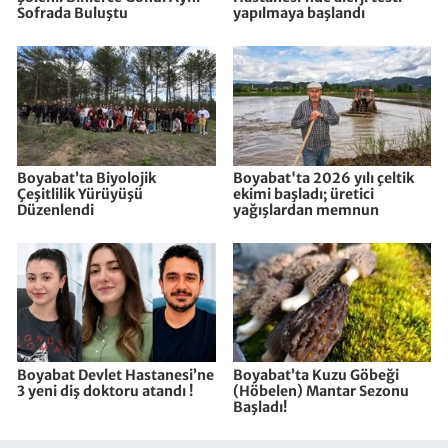
Sofrada Buluştu
yapılmaya başlandı
Boyabat’ta Biyolojik
Boyabat'ta 2026 yılı çeltik
Çeşitlilik Yürüyüşü
ekimi başladı; üretici
Düzenlendi
yağışlardan memnun
Boyabat Devlet Hastanesi’ne
Boyabat’ta Kuzu Göbeği
3 yeni diş doktoru atandı !
(Höbelen) Mantar Sezonu
Başladı!