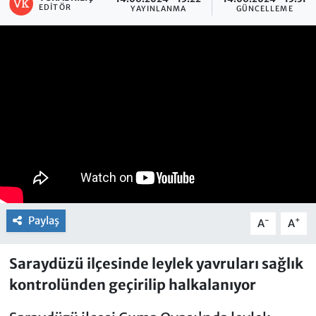
EDITÖR
YAYINLANMA
GÜNCELLEME
Paylaş
-
+
A
A
Saraydüzü ilçesinde leylek yavruları sağlık
kontrolünden geçirilip halkalanıyor