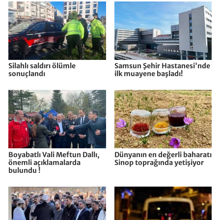
Silahlı saldırı ölümle
Samsun Şehir Hastanesi'nde
sonuçlandı
ilk muayene başladı!
Boyabatlı Vali Meftun Dallı,
Dünyanın en değerli baharatı
önemli açıklamalarda
Sinop toprağında yetişiyor
bulundu !