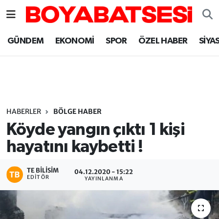
Sinop Nöbetçi Eczaneler
GÜNDEM
EKONOMİ
SPOR
ÖZEL HABER
SİYA
Sinop Hava Durumu
Sinop Namaz Vakitleri
Sinop Trafik Yoğunluk Haritası
HABERLER
BÖLGE HABER
Köyde yangın çıktı 1 kişi
Süper Lig Puan Durumu ve Fikstür
hayatını kaybetti !
Tüm Manşetler
TE BILISIM
04.12.2020 - 15:22
EDITÖR
YAYINLANMA
Son Dakika Haberleri
Haber Arşivi