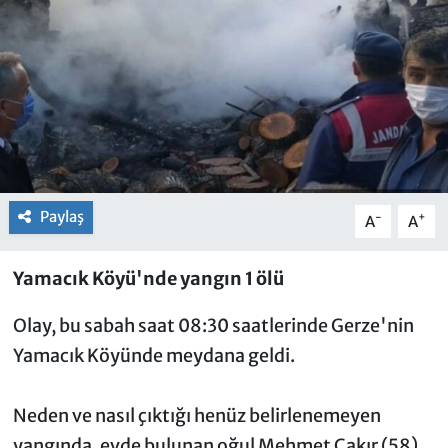
Paylaş
-
+
A
A
Yamacık Köyü'nde yangın 1 ölü
Olay, bu sabah saat 08:30 saatlerinde Gerze'nin
Yamacık Köyünde meydana geldi.
Neden ve nasıl çıktığı henüz belirlenemeyen
yangında, evde bulunan oğul Mehmet Çakır (58)