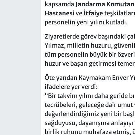
kapsamda
Jandarma Komutanl
Hastanesi
ve
İtfaiye
teşkilatla
personelin yeni yılını kutladı.
Ziyaretlerde görev başındaki ç
Yılmaz, milletin huzuru, güvenli
tüm personelin büyük bir özveriyl
huzur ve başarı getirmesi teme
Öte yandan Kaymakam Enver Yı
ifadelere yer verdi:
“Bir takvim yılını daha geride b
tecrübeleri, geleceğe dair umut 
değerlendirdiğimiz yeni bir başl
sağduyusu, dayanışma anlayışı v
birlik ruhunu muhafaza etmiş, ü