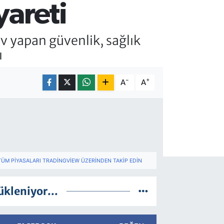
yareti
v yapan güvenlik, sağlık
ı
-
+
A
A
TÜM PIYASALARI TRADINGVIEW ÜZERINDEN TAKIP EDIN
ükleniyor...