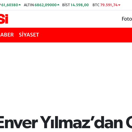
P
61,60380
ALTIN
6862,09000
BİST
14.598,00
BTC
79.591,74
Foto
HABER
SİYASET
nver Yılmaz’dan 