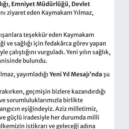
ığı
,
Emniyet Müdürlüğü
,
Devlet
rını ziyaret eden Kaymakam Yılmaz,
alışanlara teşekkür eden Kaymakam
ği ve sağlığı için fedakârca görev yapan
e çalıştığını vurguladı. Yeni yılın sağlık,
nnisinde bulundu.
lmaz, yayımladığı
Yeni Yıl Mesajı’nda
şu
ırakırken, geçmişin bizlere kazandırdığı
ve sorumluluklarımızla birlikte
angıcın eşiğindeyiz. Aziz milletimiz,
e güçlü iradesiyle her durumda milli
lkemizin istikrarı ve geleceği adına