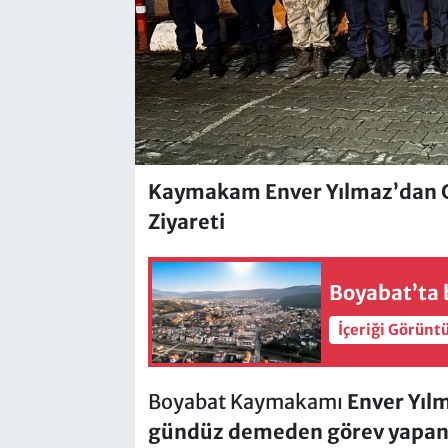
Kaymakam Enver Yılmaz’dan Gö
Ziyareti
Boyabat’ta b
İçeriği Görünt
Boyabat Kaymakamı
Enver Yıl
gündüz demeden görev yapan