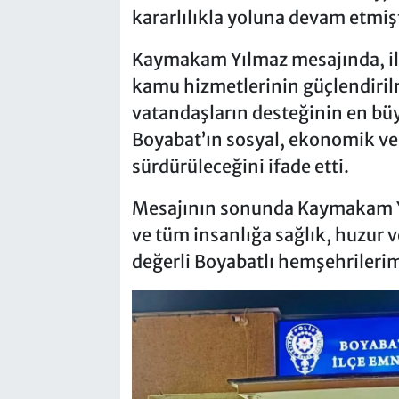
kararlılıkla yoluna devam etmişt
Kaymakam Yılmaz mesajında, ilç
kamu hizmetlerinin güçlendiril
vatandaşların desteğinin en bü
Boyabat’ın sosyal, ekonomik ve k
sürdürüleceğini ifade etti.
Mesajının sonunda Kaymakam Yıl
ve tüm insanlığa sağlık, huzur 
değerli Boyabatlı hemşehrilerime