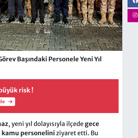
rev Başındaki Personele Yeni Yıl
üyük risk !
üle
maz
, yeni yıl dolayısıyla ilçede
gece
 kamu personelini
ziyaret etti. Bu