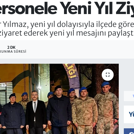
rsonele Yeni Yıl Zi
lmaz, yeni yıl dolayısıyla ilçede göre
ziyaret ederek yeni yıl mesajını paylaşt
2 DK
KUNMA SÜRESI
Y