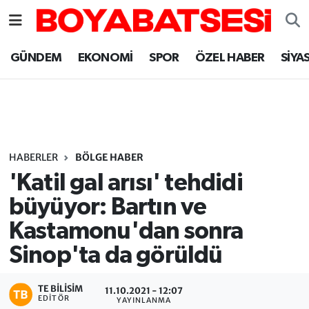
Sinop Nöbetçi Eczaneler
GÜNDEM
EKONOMİ
SPOR
ÖZEL HABER
SİYA
Sinop Hava Durumu
Sinop Namaz Vakitleri
Sinop Trafik Yoğunluk Haritası
HABERLER
BÖLGE HABER
'Katil gal arısı' tehdidi
Süper Lig Puan Durumu ve Fikstür
büyüyor: Bartın ve
Kastamonu'dan sonra
Tüm Manşetler
Sinop'ta da görüldü
Son Dakika Haberleri
TE BILISIM
11.10.2021 - 12:07
Haber Arşivi
EDITÖR
YAYINLANMA