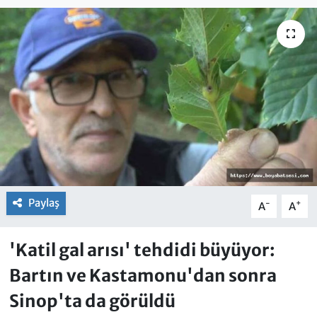
Paylaş
-
+
A
A
'Katil gal arısı' tehdidi büyüyor:
Bartın ve Kastamonu'dan sonra
Sinop'ta da görüldü