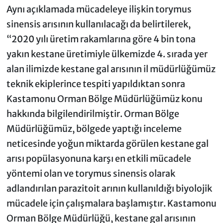
Aynı açıklamada mücadeleye ilişkin torymus
sinensis arısının kullanılacağı da belirtilerek,
“2020 yılı üretim rakamlarına göre 4 bin tona
yakın kestane üretimiyle ülkemizde 4. sırada yer
alan ilimizde kestane gal arısının il müdürlüğümüz
teknik ekiplerince tespiti yapıldıktan sonra
Kastamonu Orman Bölge Müdürlüğümüz konu
hakkında bilgilendirilmiştir. Orman Bölge
Müdürlüğümüz, bölgede yaptığı inceleme
neticesinde yoğun miktarda görülen kestane gal
arısı popülasyonuna karşı en etkili mücadele
yöntemi olan ve torymus sinensis olarak
adlandırılan parazitoit arının kullanıldığı biyolojik
mücadele için çalışmalara başlamıştır. Kastamonu
Orman Bölge Müdürlüğü, kestane gal arısının