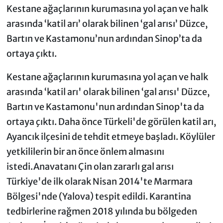
Kestane ağaçlarının kurumasına yol açan ve halk
arasında ‘katil arı’ olarak bilinen ‘gal arısı’ Düzce,
Bartın ve Kastamonu’nun ardından Sinop’ta da
ortaya çıktı.
Kestane ağaçlarının kurumasına yol açan ve halk
arasında ‘katil arı' olarak bilinen ‘gal arısı' Düzce,
Bartın ve Kastamonu'nun ardından Sinop'ta da
ortaya çıktı. Daha önce Türkeli'de görülen katil arı,
Ayancık ilçesini de tehdit etmeye başladı. Köylüler
yetkililerin bir an önce önlem almasını
istedi.Anavatanı Çin olan zararlı gal arısı
Türkiye'de ilk olarak Nisan 2014'te Marmara
Bölgesi'nde (Yalova) tespit edildi. Karantina
tedbirlerine rağmen 2018 yılında bu bölgeden