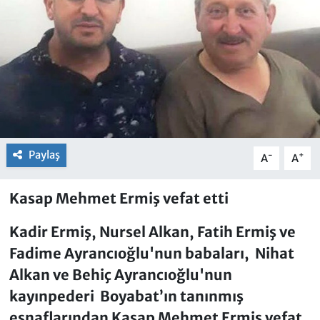
Paylaş
-
+
A
A
Kasap Mehmet Ermiş vefat etti
Kadir Ermiş, Nursel Alkan, Fatih Ermiş ve
Fadime Ayrancıoğlu'nun babaları, Nihat
Alkan ve Behiç Ayrancıoğlu'nun
kayınpederi
Boyabat’ın tanınmış
esnaflarından Kasap Mehmet Ermiş vefat