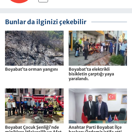
Bunlar da ilginizi çekebilir
Boyabat’ta orman yangını
Boyabat’ta elektrikli
bisikletin çarptığı yaya
yaralandı.
Boyabat Çocuk Şenliği'nde
Anahtar Parti Boyabat İlçe
miniklere İtfaiyecilik ve Afet
başkanı Özdemir istifa etti