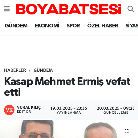
Sinop Nöbetçi Eczaneler
GÜNDEM
EKONOMİ
SPOR
ÖZEL HABER
SİYA
Sinop Hava Durumu
Sinop Namaz Vakitleri
Sinop Trafik Yoğunluk Haritası
HABERLER
GÜNDEM
Kasap Mehmet Ermiş vefat
Süper Lig Puan Durumu ve Fikstür
etti
Tüm Manşetler
VURAL KILIÇ
19.03.2025 - 23:36
20.03.2025 - 09:20
EDITÖR
YAYINLANMA
GÜNCELLEME
Son Dakika Haberleri
Haber Arşivi