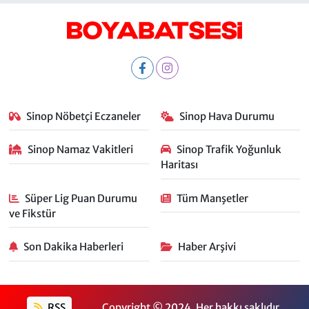
Sinop Nöbetçi Eczaneler
Sinop Hava Durumu
Sinop Namaz Vakitleri
Sinop Trafik Yoğunluk
Haritası
Süper Lig Puan Durumu
Tüm Manşetler
ve Fikstür
Son Dakika Haberleri
Haber Arşivi
RSS
Copyright © 2024. Her hakkı saklıdır.