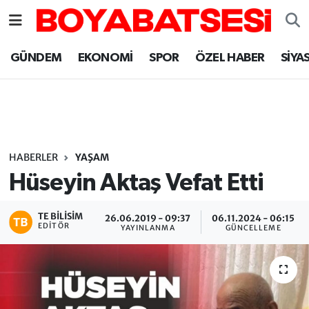
Sinop Nöbetçi Eczaneler
GÜNDEM
EKONOMİ
SPOR
ÖZEL HABER
SİYA
Sinop Hava Durumu
Sinop Namaz Vakitleri
Sinop Trafik Yoğunluk Haritası
HABERLER
YAŞAM
Hüseyin Aktaş Vefat Etti
Süper Lig Puan Durumu ve Fikstür
TE BILISIM
26.06.2019 - 09:37
06.11.2024 - 06:15
Tüm Manşetler
EDITÖR
YAYINLANMA
GÜNCELLEME
Son Dakika Haberleri
Haber Arşivi