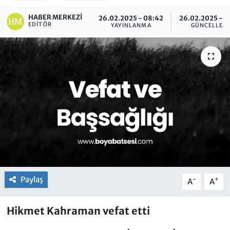
HABER MERKEZI
26.02.2025 - 08:42
26.02.2025 - 0
EDITÖR
YAYINLANMA
GÜNCELLEM
Paylaş
-
+
A
A
Hikmet Kahraman vefat etti