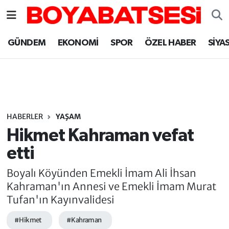
Sinop Nöbetçi Eczaneler
GÜNDEM
EKONOMİ
SPOR
ÖZEL HABER
SİYA
Sinop Hava Durumu
Sinop Namaz Vakitleri
Sinop Trafik Yoğunluk Haritası
HABERLER
YAŞAM
Hikmet Kahraman vefat
Süper Lig Puan Durumu ve Fikstür
etti
Tüm Manşetler
Boyalı Köyünden Emekli İmam Ali İhsan
Kahraman'ın Annesi ve Emekli İmam Murat
Son Dakika Haberleri
Tufan'ın Kayınvalidesi
#Hikmet
#Kahraman
Haber Arşivi