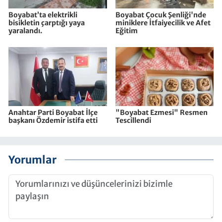
Boyabat’ta elektrikli
Boyabat Çocuk Şenliği'nde
bisikletin çarptığı yaya
miniklere İtfaiyecilik ve Afet
yaralandı.
Eğitim
Anahtar Parti Boyabat İlçe
"Boyabat Ezmesi" Resmen
başkanı Özdemir istifa etti
Tescillendi
Yorumlar