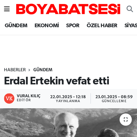
Sinop Nöbetçi Eczaneler
GÜNDEM
EKONOMİ
SPOR
ÖZEL HABER
SİYA
Sinop Hava Durumu
Sinop Namaz Vakitleri
Sinop Trafik Yoğunluk Haritası
HABERLER
GÜNDEM
Erdal Ertekin vefat etti
Süper Lig Puan Durumu ve Fikstür
VURAL KILIÇ
22.01.2025 - 12:18
23.01.2025 - 08:59
Tüm Manşetler
EDITÖR
YAYINLANMA
GÜNCELLEME
Son Dakika Haberleri
Haber Arşivi