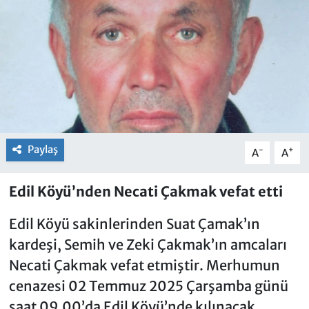
Paylaş
-
+
A
A
Edil Köyü’nden Necati Çakmak vefat etti
Edil Köyü sakinlerinden Suat Çamak’ın
kardeşi, Semih ve Zeki Çakmak’ın amcaları
Necati Çakmak vefat etmiştir. Merhumun
cenazesi 02 Temmuz 2025 Çarşamba günü
saat 09.00’da Edil Köyü’nde kılınacak