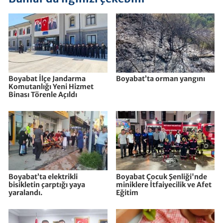
Boyabat İlçe Jandarma
Boyabat’ta orman yangını
Komutanlığı Yeni Hizmet
Binası Törenle Açıldı
Boyabat’ta elektrikli
Boyabat Çocuk Şenliği'nde
bisikletin çarptığı yaya
miniklere İtfaiyecilik ve Afet
yaralandı.
Eğitim