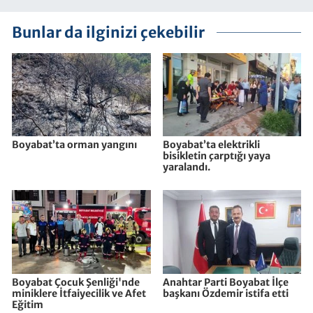
Bunlar da ilginizi çekebilir
Boyabat’ta orman yangını
Boyabat’ta elektrikli
bisikletin çarptığı yaya
yaralandı.
Boyabat Çocuk Şenliği'nde
Anahtar Parti Boyabat İlçe
miniklere İtfaiyecilik ve Afet
başkanı Özdemir istifa etti
Eğitim