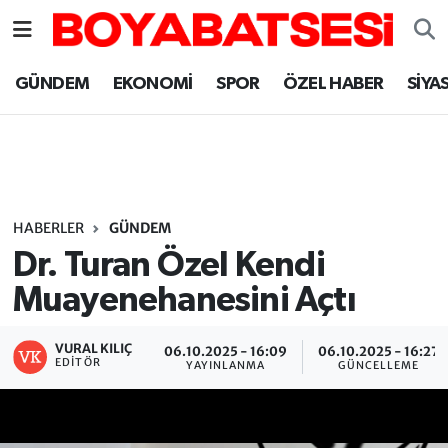
Sinop Nöbetçi Eczaneler
GÜNDEM
EKONOMİ
SPOR
ÖZEL HABER
SİYA
Sinop Hava Durumu
Sinop Namaz Vakitleri
Sinop Trafik Yoğunluk Haritası
HABERLER
GÜNDEM
Dr. Turan Özel Kendi
Süper Lig Puan Durumu ve Fikstür
Muayenehanesini Açtı
Tüm Manşetler
VURAL KILIÇ
06.10.2025 - 16:09
06.10.2025 - 16:27
EDITÖR
YAYINLANMA
GÜNCELLEME
Son Dakika Haberleri
Haber Arşivi