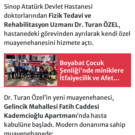
Sinop Atatürk Devlet Hastanesi
doktorlarından
Fizik Tedavi ve
Rehabilitasyon Uzmanı Dr. Turan ÖZEL
,
hastanedeki görevinden ayrılarak kendi özel
muayenehanesini hizmete açtı.
Boyabat Çocuk
Şenliği'nde miniklere
İtfaiyecilik ve Afet
Eğitim
Dr. Turan Özel’in yeni muayenehanesi,
Gelincik Mahallesi Fatih Caddesi
Kademcioğlu Apartmanı
’nda hasta
kabulüne başladı. Modern donanıma sahip
muayenehanede;