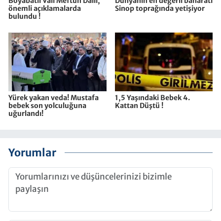
Boyabatlı Vali Meftun Dallı,
Dünyanın en değerli baharatı
önemli açıklamalarda
Sinop toprağında yetişiyor
bulundu !
Yürek yakan veda! Mustafa
1,5 Yaşındaki Bebek 4.
bebek son yolculuğuna
Kattan Düştü !
uğurlandı!
Yorumlar