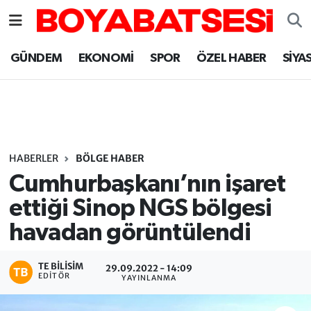
Sinop Nöbetçi Eczaneler
GÜNDEM
EKONOMİ
SPOR
ÖZEL HABER
SİYA
Sinop Hava Durumu
Sinop Namaz Vakitleri
Sinop Trafik Yoğunluk Haritası
HABERLER
BÖLGE HABER
Cumhurbaşkanı’nın işaret
Süper Lig Puan Durumu ve Fikstür
ettiği Sinop NGS bölgesi
havadan görüntülendi
Tüm Manşetler
Son Dakika Haberleri
TE BILISIM
29.09.2022 - 14:09
EDITÖR
YAYINLANMA
Haber Arşivi