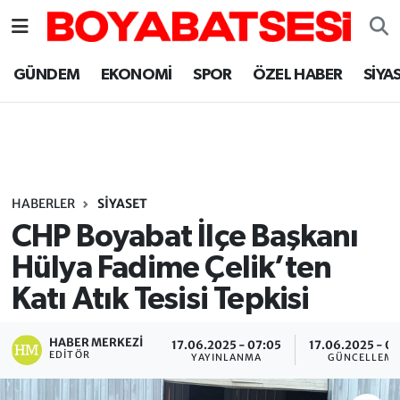
Sinop Nöbetçi Eczaneler
GÜNDEM
EKONOMİ
SPOR
ÖZEL HABER
SİYA
Sinop Hava Durumu
Sinop Namaz Vakitleri
Sinop Trafik Yoğunluk Haritası
HABERLER
SİYASET
CHP Boyabat İlçe Başkanı
Süper Lig Puan Durumu ve Fikstür
Hülya Fadime Çelik’ten
Katı Atık Tesisi Tepkisi
Tüm Manşetler
Son Dakika Haberleri
HABER MERKEZI
17.06.2025 - 07:05
17.06.2025 - 0
EDITÖR
YAYINLANMA
GÜNCELLEM
Haber Arşivi