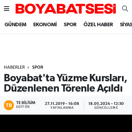
Sinop Nöbetçi Eczaneler
GÜNDEM
EKONOMİ
SPOR
ÖZEL HABER
SİYA
Sinop Hava Durumu
Sinop Namaz Vakitleri
Sinop Trafik Yoğunluk Haritası
HABERLER
SPOR
Boyabat'ta Yüzme Kursları,
Süper Lig Puan Durumu ve Fikstür
Düzenlenen Törenle Açıldı
Tüm Manşetler
TE BILISIM
27.11.2019 - 16:08
18.05.2024 - 12:30
EDITÖR
YAYINLANMA
GÜNCELLEME
Son Dakika Haberleri
Haber Arşivi