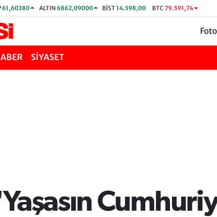
P
61,60380
ALTIN
6862,09000
BİST
14.598,00
BTC
79.591,74
Foto
HABER
SİYASET
"Yaşasın Cumhuriy