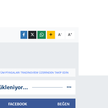
-
+
A
A
TÜM PIYASALARI TRADINGVIEW ÜZERINDEN TAKIP EDIN
ükleniyor...
FACEBOOK
BEĞEN