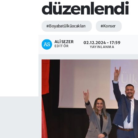
düzenlendi
#Boyabatülküocakları
#Konser
ALI SEZER
02.12.2024 - 17:59
EDITÖR
YAYINLANMA