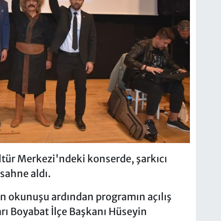
tür Merkezi'ndeki konserde, şarkıcı
sahne aldı.
nın okunuşu ardından programın açılış
ı Boyabat İlçe Başkanı Hüseyin