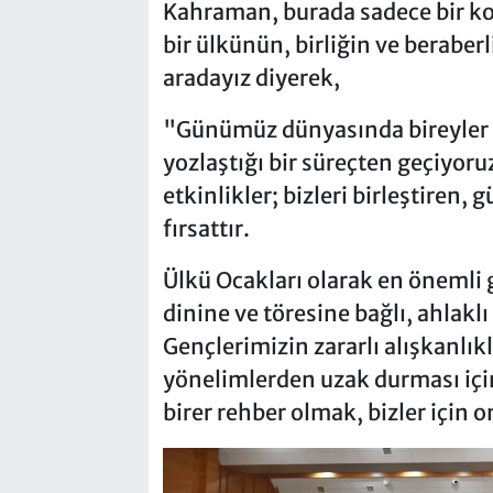
Kahraman, burada sadece bir kon
bir ülkünün, birliğin ve beraber
aradayız diyerek,
"Günümüz dünyasında bireyler ar
yozlaştığı bir süreçten geçiyoru
etkinlikler; bizleri birleştiren,
fırsattır.
Ülkü Ocakları olarak en önemli 
dinine ve töresine bağlı, ahlaklı
Gençlerimizin zararlı alışkanlıkl
yönelimlerden uzak durması için
birer rehber olmak, bizler için o