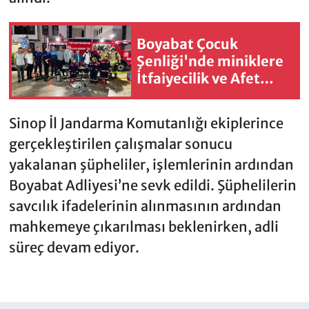
Boyabat Çocuk
Şenliği'nde miniklere
İtfaiyecilik ve Afet
Eğitim
Sinop İl Jandarma Komutanlığı ekiplerince
gerçekleştirilen çalışmalar sonucu
yakalanan şüpheliler, işlemlerinin ardından
Boyabat Adliyesi’ne sevk edildi. Şüphelilerin
savcılık ifadelerinin alınmasının ardından
mahkemeye çıkarılması beklenirken, adli
süreç devam ediyor.