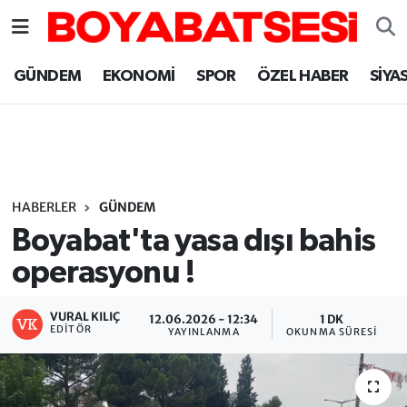
Sinop Nöbetçi Eczaneler
GÜNDEM
EKONOMİ
SPOR
ÖZEL HABER
SİYA
Sinop Hava Durumu
Sinop Namaz Vakitleri
Sinop Trafik Yoğunluk Haritası
HABERLER
GÜNDEM
Boyabat'ta yasa dışı bahis
Süper Lig Puan Durumu ve Fikstür
operasyonu !
Tüm Manşetler
VURAL KILIÇ
12.06.2026 - 12:34
1 DK
EDITÖR
YAYINLANMA
OKUNMA SÜRESI
Son Dakika Haberleri
Haber Arşivi