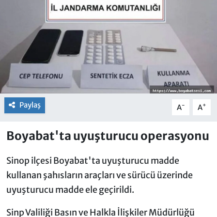
Paylaş
-
+
A
A
Boyabat'ta uyuşturucu operasyonu
Sinop ilçesi Boyabat'ta uyuşturucu madde
kullanan şahısların araçları ve sürücü üzerinde
uyuşturucu madde ele geçirildi.
Sinp Valiliği Basın ve Halkla İlişkiler Müdürlüğü