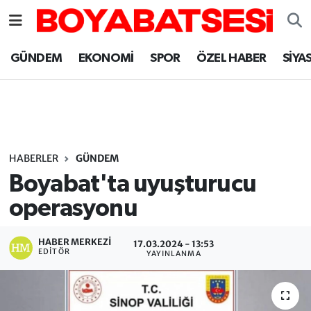
Sinop Nöbetçi Eczaneler
GÜNDEM
EKONOMİ
SPOR
ÖZEL HABER
SİYA
Sinop Hava Durumu
Sinop Namaz Vakitleri
Sinop Trafik Yoğunluk Haritası
HABERLER
GÜNDEM
Boyabat'ta uyuşturucu
Süper Lig Puan Durumu ve Fikstür
operasyonu
Tüm Manşetler
HABER MERKEZI
17.03.2024 - 13:53
EDITÖR
YAYINLANMA
Son Dakika Haberleri
Haber Arşivi