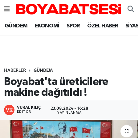
Sinop Nöbetçi Eczaneler
GÜNDEM
EKONOMİ
SPOR
ÖZEL HABER
SİYA
Sinop Hava Durumu
Sinop Namaz Vakitleri
Sinop Trafik Yoğunluk Haritası
HABERLER
GÜNDEM
Boyabat'ta üreticilere
Süper Lig Puan Durumu ve Fikstür
makine dağıtıldı !
Tüm Manşetler
VURAL KILIÇ
23.08.2024 - 16:28
EDITÖR
YAYINLANMA
Son Dakika Haberleri
Haber Arşivi