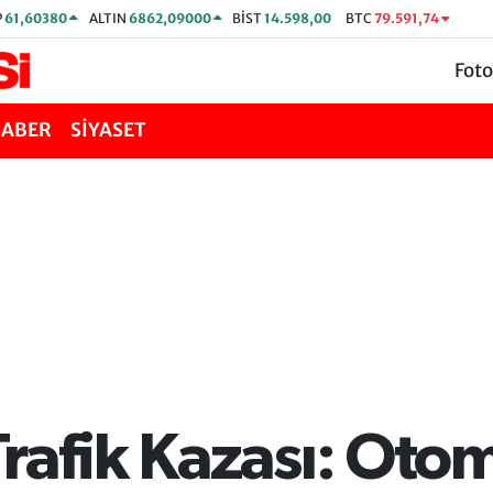
P
61,60380
ALTIN
6862,09000
BİST
14.598,00
BTC
79.591,74
Foto
HABER
SİYASET
rafik Kazası: Otom