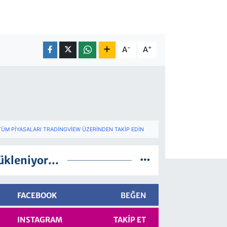
-
+
A
A
TÜM PIYASALARI TRADINGVIEW ÜZERINDEN TAKIP EDIN
ükleniyor...
FACEBOOK
BEĞEN
INSTAGRAM
TAKIP ET