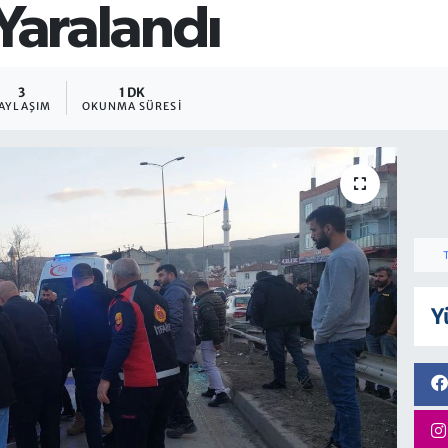
 Yaralandı
3
1 DK
AYLAŞIM
OKUNMA SÜRESI
Y