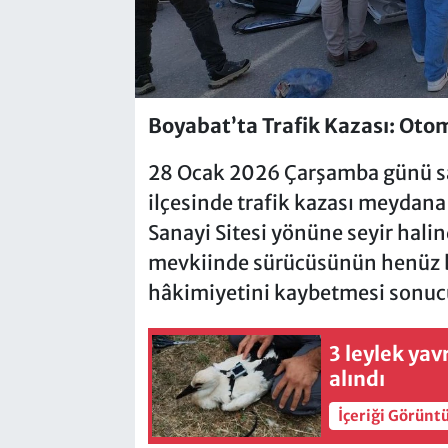
Boyabat’ta Trafik Kazası: Otom
28 Ocak 2026 Çarşamba günü saa
ilçesinde trafik kazası meydan
Sanayi Sitesi yönüne seyir hali
mevkiinde sürücüsünün henüz b
hâkimiyetini kaybetmesi sonucu 
3 leylek yav
alındı
İçeriği Görünt