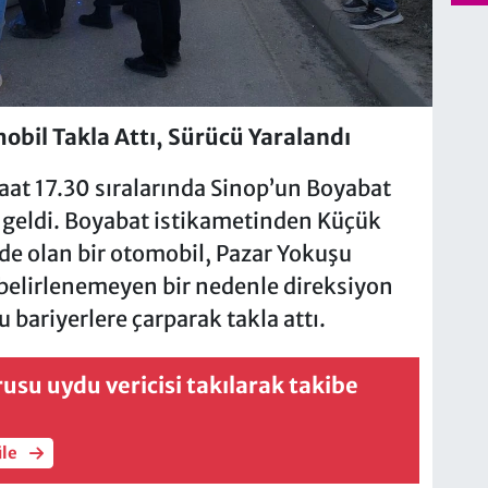
obil Takla Attı, Sürücü Yaralandı
t 17.30 sıralarında Sinop’un Boyabat
a geldi. Boyabat istikametinden Küçük
nde olan bir otomobil, Pazar Yokuşu
elirlenemeyen bir nedenle direksiyon
bariyerlere çarparak takla attı.
rusu uydu vericisi takılarak takibe
üle