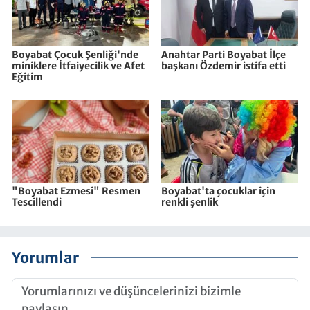
Boyabat Çocuk Şenliği'nde
Anahtar Parti Boyabat İlçe
miniklere İtfaiyecilik ve Afet
başkanı Özdemir istifa etti
Eğitim
"Boyabat Ezmesi" Resmen
Boyabat'ta çocuklar için
Tescillendi
renkli şenlik
Yorumlar