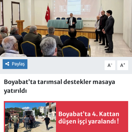
Paylaş
-
+
A
A
Boyabat’ta tarımsal destekler masaya
yatırıldı
Boyabat’ta 4. Kattan
düşen işçi yaralandı !