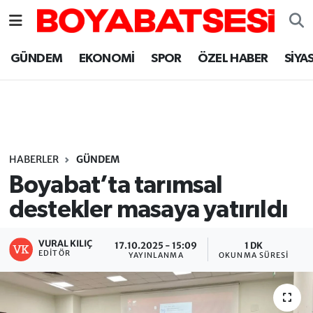
Sinop Nöbetçi Eczaneler
GÜNDEM
EKONOMİ
SPOR
ÖZEL HABER
SİYA
Sinop Hava Durumu
Sinop Namaz Vakitleri
Sinop Trafik Yoğunluk Haritası
HABERLER
GÜNDEM
Boyabat’ta tarımsal
Süper Lig Puan Durumu ve Fikstür
destekler masaya yatırıldı
Tüm Manşetler
VURAL KILIÇ
17.10.2025 - 15:09
1 DK
EDITÖR
YAYINLANMA
OKUNMA SÜRESI
Son Dakika Haberleri
Haber Arşivi