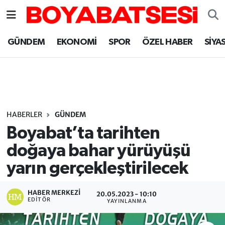
Sinop Nöbetçi Eczaneler
GÜNDEM
EKONOMİ
SPOR
ÖZEL HABER
SİYA
Sinop Hava Durumu
Sinop Namaz Vakitleri
Sinop Trafik Yoğunluk Haritası
HABERLER
GÜNDEM
Boyabat’ta tarihten
Süper Lig Puan Durumu ve Fikstür
doğaya bahar yürüyüşü
yarın gerçekleştirilecek
Tüm Manşetler
Son Dakika Haberleri
HABER MERKEZI
20.05.2023 - 10:10
EDITÖR
YAYINLANMA
Haber Arşivi