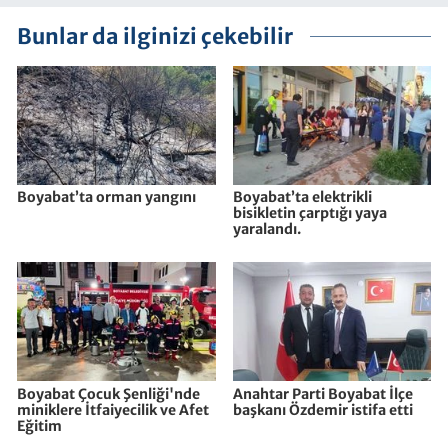
Bunlar da ilginizi çekebilir
Boyabat’ta orman yangını
Boyabat’ta elektrikli
bisikletin çarptığı yaya
yaralandı.
Boyabat Çocuk Şenliği'nde
Anahtar Parti Boyabat İlçe
miniklere İtfaiyecilik ve Afet
başkanı Özdemir istifa etti
Eğitim