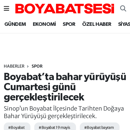
Sinop Nöbetçi Eczaneler
GÜNDEM
EKONOMİ
SPOR
ÖZEL HABER
SİYA
Sinop Hava Durumu
Sinop Namaz Vakitleri
Sinop Trafik Yoğunluk Haritası
HABERLER
SPOR
Boyabat’ta bahar yürüyüşü
Süper Lig Puan Durumu ve Fikstür
Cumartesi günü
gerçekleştirilecek
Tüm Manşetler
Sinop’un Boyabat İlçesinde Tarihten Doğaya
Son Dakika Haberleri
Bahar Yürüyüşü gerçekleştirilecek.
Haber Arşivi
#Boyabat
#Boyabat 19 mayis
#Boyabat bayram