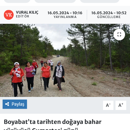
VURAL KILIÇ
16.05.2024 - 10:16
16.05.2024 - 10:52
EDITÖR
YAYINLANMA
GÜNCELLEME
Paylaş
-
+
A
A
Boyabat’ta tarihten doğaya bahar