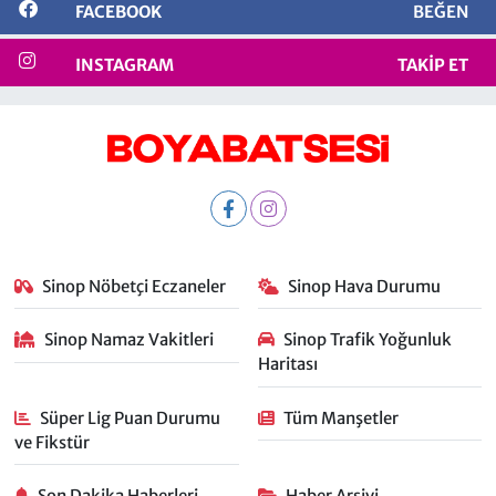
FACEBOOK
BEĞEN
INSTAGRAM
TAKIP ET
Sinop Nöbetçi Eczaneler
Sinop Hava Durumu
Sinop Namaz Vakitleri
Sinop Trafik Yoğunluk
Haritası
Süper Lig Puan Durumu
Tüm Manşetler
ve Fikstür
Son Dakika Haberleri
Haber Arşivi