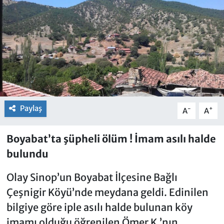
Paylaş
-
+
A
A
Boyabat’ta şüpheli ölüm ! İmam asılı halde
bulundu
Olay Sinop’un Boyabat İlçesine Bağlı
Çeşnigir Köyü’nde meydana geldi. Edinilen
bilgiye göre iple asılı halde bulunan köy
imamı olduğu öğrenilen Ömer K.’nın