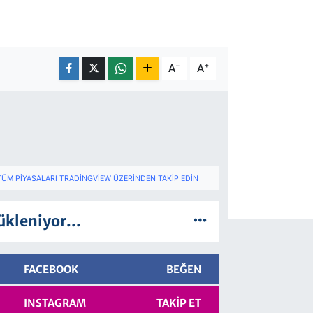
-
+
A
A
TÜM PIYASALARI TRADINGVIEW ÜZERINDEN TAKIP EDIN
ükleniyor...
FACEBOOK
BEĞEN
INSTAGRAM
TAKIP ET