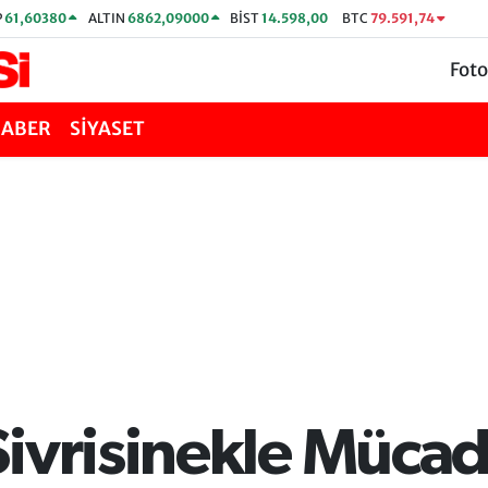
P
61,60380
ALTIN
6862,09000
BİST
14.598,00
BTC
79.591,74
Foto
HABER
SİYASET
Sivrisinekle Mücad