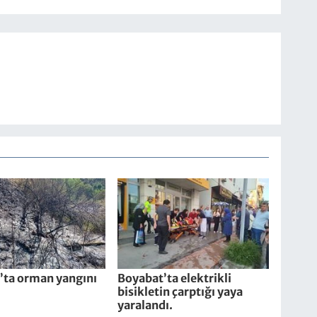
’ta orman yangını
Boyabat’ta elektrikli
bisikletin çarptığı yaya
yaralandı.