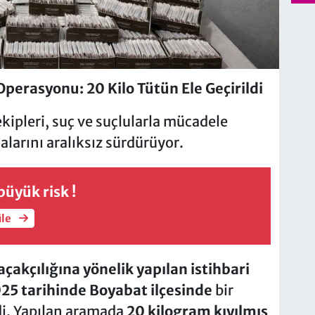
Operasyonu: 20 Kilo Tütün Ele Geçirildi
kipleri, suç ve suçlularla mücadele
larını aralıksız sürdürüyor.
üyük risk !
üle
açakçılığına yönelik yapılan istihbari
025 tarihinde Boyabat ilçesinde
bir
ldi. Yapılan aramada
20 kilogram kıyılmış