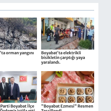
’ta orman yangını
Boyabat’ta elektrikli
bisikletin çarptığı yaya
yaralandı.
Parti Boyabat İlçe
"Boyabat Ezmesi" Resmen
Özdemir istifa etti
Tescillendi