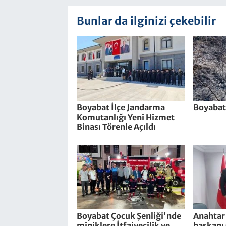
Bunlar da ilginizi çekebilir
Boyabat İlçe Jandarma
Boyabat
Komutanlığı Yeni Hizmet
Binası Törenle Açıldı
Boyabat Çocuk Şenliği'nde
Anahtar 
miniklere İtfaiyecilik ve
başkanı 