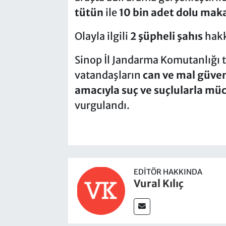
tütün
ile
10 bin adet dolu mak
Olayla ilgili
2 şüpheli şahıs
hakkı
Sinop İl Jandarma Komutanlığı 
vatandaşların
can ve mal güven
amacıyla suç ve suçlularla müc
vurgulandı.
EDITÖR HAKKINDA
Vural Kılıç