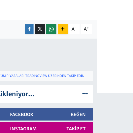
-
+
A
A
TÜM PIYASALARI TRADINGVIEW ÜZERINDEN TAKIP EDIN
ükleniyor...
FACEBOOK
BEĞEN
INSTAGRAM
TAKIP ET