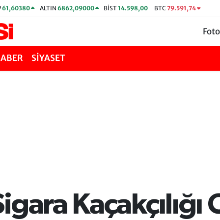
P
61,60380
ALTIN
6862,09000
BİST
14.598,00
BTC
79.591,74
Foto
HABER
SİYASET
igara Kaçakçılığı