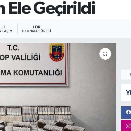
 Ele Geçirildi
1
1 DK
YLAŞIM
OKUNMA SÜRESI
Y