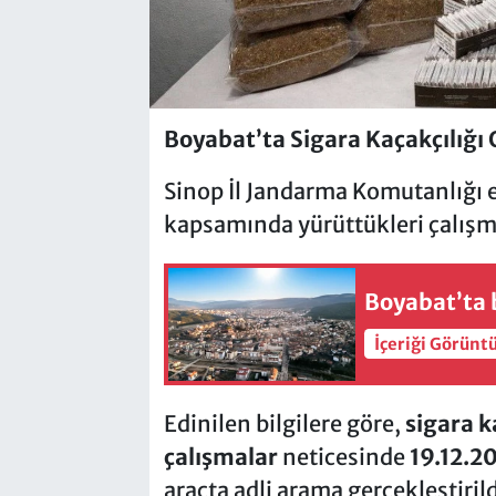
Boyabat’ta Sigara Kaçakçılığı 
Sinop İl Jandarma Komutanlığı e
kapsamında yürüttükleri çalışma
Boyabat’ta b
İçeriği Görünt
Edinilen bilgilere göre,
sigara k
çalışmalar
neticesinde
19.12.2
araçta adli arama gerçekleştiri