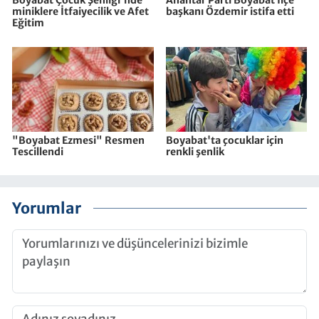
Boyabat Çocuk Şenliği'nde
Anahtar Parti Boyabat İlçe
miniklere İtfaiyecilik ve Afet
başkanı Özdemir istifa etti
Eğitim
"Boyabat Ezmesi" Resmen
Boyabat'ta çocuklar için
Tescillendi
renkli şenlik
Yorumlar