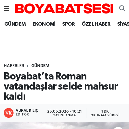
Sinop Nöbetçi Eczaneler
GÜNDEM
EKONOMİ
SPOR
ÖZEL HABER
SİYA
Sinop Hava Durumu
Sinop Namaz Vakitleri
Sinop Trafik Yoğunluk Haritası
HABERLER
GÜNDEM
Boyabat’ta Roman
Süper Lig Puan Durumu ve Fikstür
vatandaşlar selde mahsur
kaldı
Tüm Manşetler
Son Dakika Haberleri
VURAL KILIÇ
25.05.2026 - 10:21
1 DK
EDITÖR
YAYINLANMA
OKUNMA SÜRESI
Haber Arşivi