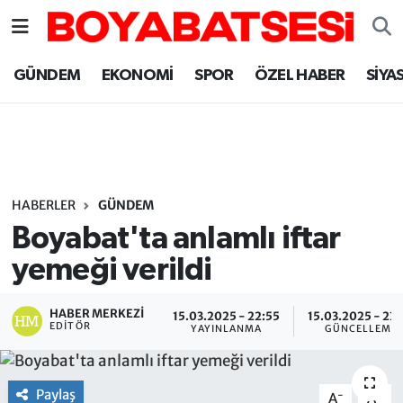
Sinop Nöbetçi Eczaneler
GÜNDEM
EKONOMİ
SPOR
ÖZEL HABER
SİYA
Sinop Hava Durumu
Sinop Namaz Vakitleri
Sinop Trafik Yoğunluk Haritası
HABERLER
GÜNDEM
Boyabat'ta anlamlı iftar
Süper Lig Puan Durumu ve Fikstür
yemeği verildi
Tüm Manşetler
HABER MERKEZI
15.03.2025 - 22:55
15.03.2025 - 23
EDITÖR
YAYINLANMA
GÜNCELLEME
Son Dakika Haberleri
Haber Arşivi
Paylaş
-
+
A
A