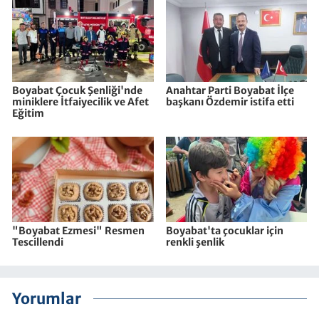
Boyabat Çocuk Şenliği'nde
Anahtar Parti Boyabat İlçe
miniklere İtfaiyecilik ve Afet
başkanı Özdemir istifa etti
Eğitim
"Boyabat Ezmesi" Resmen
Boyabat'ta çocuklar için
Tescillendi
renkli şenlik
Yorumlar