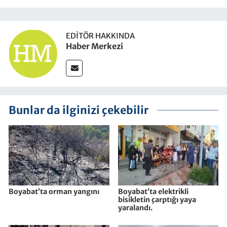
EDITÖR HAKKINDA
Haber Merkezi
Bunlar da ilginizi çekebilir
Boyabat’ta orman yangını
Boyabat’ta elektrikli
bisikletin çarptığı yaya
yaralandı.