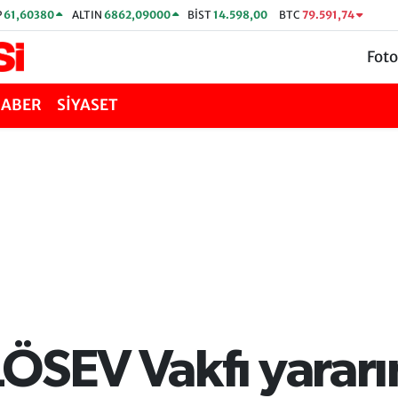
P
61,60380
ALTIN
6862,09000
BİST
14.598,00
BTC
79.591,74
Foto
HABER
SİYASET
LÖSEV Vakfı yarar