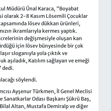
kul Müdürü Ünal Karaca, "Boyabat
si olarak 2-8 Kasım Lösemili Çocuklar
 kapsamında lösev dükkan ürünleri,
mızın ikramlarıyla kermes yaptık.
ücrelerinin değişmesiyle oluşan kan
ürdüğü için lösev bünyesinde bir çok
laşır sloganıyla yola çıktık ve
uk aşıladık, Katılım sağlayan ve emeği
 dedi.
lacağı söylendi.
cısı Ayşenur Türkmen, İl Genel Meclisi
ve Sanatkarlar Odası Başkanı Şükrü Baş,
 Bilal Altan, Mustafa Demiralp ve diğer