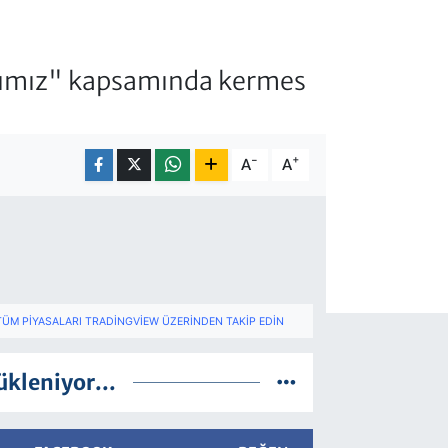
arımız" kapsamında kermes
-
+
A
A
TÜM PIYASALARI TRADINGVIEW ÜZERINDEN TAKIP EDIN
ükleniyor...