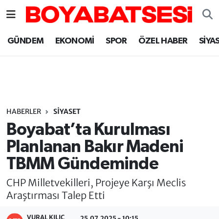
Sinop Nöbetçi Eczaneler
GÜNDEM
EKONOMİ
SPOR
ÖZEL HABER
SİYA
Sinop Hava Durumu
Sinop Namaz Vakitleri
Sinop Trafik Yoğunluk Haritası
HABERLER
SİYASET
Boyabat’ta Kurulması
Süper Lig Puan Durumu ve Fikstür
Planlanan Bakır Madeni
TBMM Gündeminde
Tüm Manşetler
CHP Milletvekilleri, Projeye Karşı Meclis
Son Dakika Haberleri
Araştırması Talep Etti
Haber Arşivi
VURAL KILIÇ
25.07.2025 - 10:15