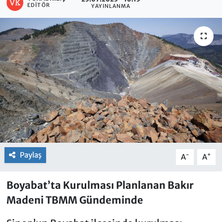
EDITÖR
YAYINLANMA
Paylaş
-
+
A
A
Boyabat’ta Kurulması Planlanan Bakır
Madeni TBMM Gündeminde