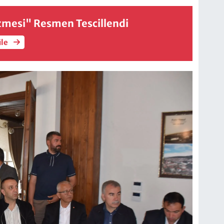
mesi" Resmen Tescillendi
üle