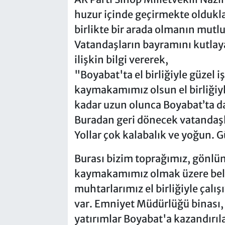
huzur içinde geçirmekte oldukla
birlikte bir arada olmanın mutl
Vatandaşların bayramını kutlaya
ilişkin bilgi vererek,
"Boyabat'ta el birliğiyle güzel i
kaymakamımız olsun el birliğiyle
kadar uzun olunca Boyabat’ta d
Buradan geri dönecek vatandaşla
Yollar çok kalabalık ve yoğun. Gü
Burası bizim toprağımız, gönlü
kaymakamımız olmak üzere bele
muhtarlarımız el birliğiyle çalı
var. Emniyet Müdürlüğü binası, 
yatırımlar Boyabat'a kazandırıl