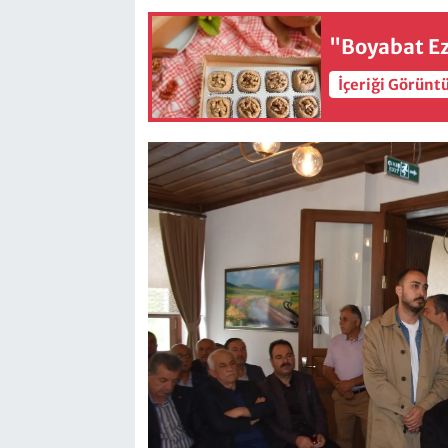
"Boyabat Ez
İçeriği Görünt