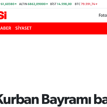
P
61,60380
ALTIN
6862,09000
BİST
14.598,00
BTC
79.591,74
Foto
HABER
SİYASET
Kurban Bayramı 