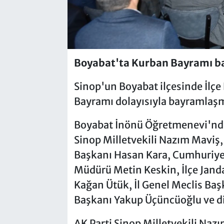
Boyabat'ta Kurban Bayramı b
Sinop'un Boyabat ilçesinde İlç
Bayramı dolayısıyla bayramlaş
Boyabat İnönü Öğretmenevi'nde 
Sinop Milletvekili Nazım Maviş
Başkanı Hasan Kara, Cumhuriyet
Müdürü Metin Keskin, İlçe Jan
Kağan Ütük, İl Genel Meclis Başk
Başkanı Yakup Üçüncüoğlu ve diğe
AK Parti Sinop Milletvekili Na