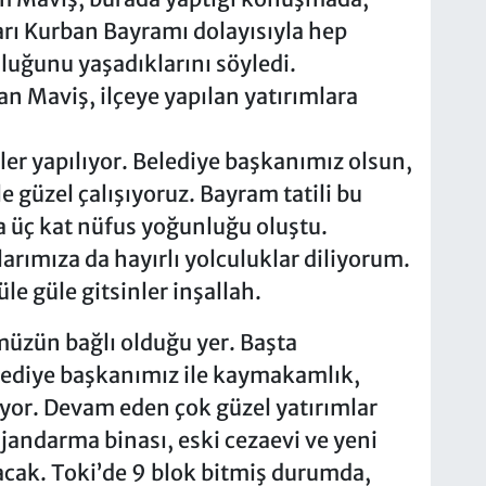
rı Kurban Bayramı dolayısıyla hep
uluğunu yaşadıklarını söyledi.
n Maviş, ilçeye yapılan yatırımlara
şler yapılıyor. Belediye başkanımız olsun,
 güzel çalışıyoruz. Bayram tatili bu
a üç kat nüfus yoğunluğu oluştu.
rımıza da hayırlı yolculuklar diliyorum.
le güle gitsinler inşallah.
müzün bağlı olduğu yer. Başta
diye başkanımız ile kaymakamlık,
şıyor. Devam eden çok güzel yatırımlar
jandarma binası, eski cezaevi ve yeni
acak. Toki’de 9 blok bitmiş durumda,