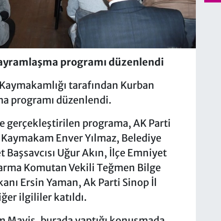
ayramlaşma programı düzenlendi
e Kaymakamlığı tarafından Kurban
ma programı düzenlendi.
gerçekleştirilen programa, AK Parti
, Kaymakam Enver Yılmaz, Belediye
 Başsavcısı Uğur Akın, İlçe Emniyet
darma Komutan Vekili Teğmen Bilge
anı Ersin Yaman, Ak Parti Sinop İl
r ilgililer katıldı.
zım Maviş, burada yaptığı konuşmada,