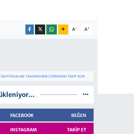
-
+
A
A
TÜM PIYASALARI TRADINGVIEW ÜZERINDEN TAKIP EDIN
ükleniyor...
FACEBOOK
BEĞEN
INSTAGRAM
TAKIP ET