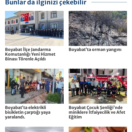
Bunlar da ilginizi çekebilir
Boyabat İlçe Jandarma
Boyabat’ta orman yangını
Komutanlığı Yeni Hizmet
Binası Törenle Açıldı
Boyabat’ta elektrikli
Boyabat Çocuk Şenliği'nde
bisikletin çarptığı yaya
miniklere İtfaiyecilik ve Afet
yaralandı.
Eğitim