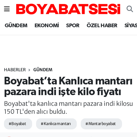
Sinop Nöbetçi Eczaneler
GÜNDEM
EKONOMİ
SPOR
ÖZEL HABER
SİYA
Sinop Hava Durumu
Sinop Namaz Vakitleri
Sinop Trafik Yoğunluk Haritası
HABERLER
GÜNDEM
Boyabat’ta Kanlıca mantarı
Süper Lig Puan Durumu ve Fikstür
pazara indi işte kilo fiyatı
Tüm Manşetler
Boyabat'ta kanlıca mantarı pazara indi kilosu
150 TL'den alıcı buldu.
Son Dakika Haberleri
#Boyabat
#Kanlıca mantarı
#Mantar boyabat
Haber Arşivi