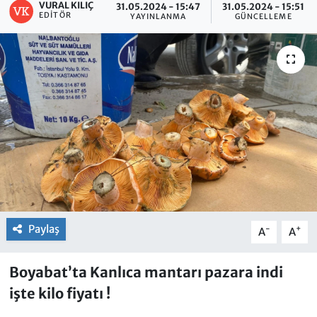
VURAL KILIÇ
31.05.2024 - 15:47
31.05.2024 - 15:51
EDITÖR
YAYINLANMA
GÜNCELLEME
Paylaş
-
+
A
A
Boyabat’ta Kanlıca mantarı pazara indi
işte kilo fiyatı !