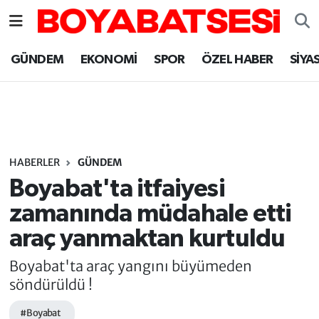
Sinop Nöbetçi Eczaneler
GÜNDEM
EKONOMİ
SPOR
ÖZEL HABER
SİYA
Sinop Hava Durumu
Sinop Namaz Vakitleri
Sinop Trafik Yoğunluk Haritası
HABERLER
GÜNDEM
Boyabat'ta itfaiyesi
Süper Lig Puan Durumu ve Fikstür
zamanında müdahale etti
araç yanmaktan kurtuldu
Tüm Manşetler
Boyabat'ta araç yangını büyümeden
Son Dakika Haberleri
söndürüldü !
Haber Arşivi
#Boyabat