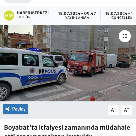
HABER MERKEZI
15.07.2024 - 09:47
15.07.2024 - 10
EDITÖR
YAYINLANMA
GÜNCELLEME
Paylaş
-
+
A
A
Boyabat'ta itfaiyesi zamanında müdahale