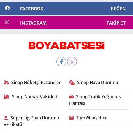
FACEBOOK
BEĞEN
INSTAGRAM
TAKIP ET
Sinop Nöbetçi Eczaneler
Sinop Hava Durumu
Sinop Namaz Vakitleri
Sinop Trafik Yoğunluk
Haritası
Süper Lig Puan Durumu
Tüm Manşetler
ve Fikstür