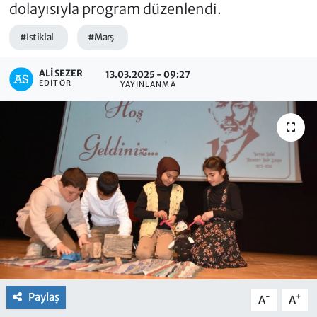
dolayısıyla program düzenlendi.
#Istiklal
#Marş
ALI SEZER
13.03.2025 - 09:27
EDITÖR
YAYINLANMA
Paylaş
-
+
A
A