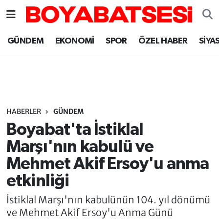
Sinop Nöbetçi Eczaneler
GÜNDEM
EKONOMİ
SPOR
ÖZEL HABER
SİYA
Sinop Hava Durumu
Sinop Namaz Vakitleri
Sinop Trafik Yoğunluk Haritası
HABERLER
GÜNDEM
Boyabat'ta İstiklal
Süper Lig Puan Durumu ve Fikstür
Marşı'nın kabulü ve
Mehmet Akif Ersoy'u anma
Tüm Manşetler
etkinliği
Son Dakika Haberleri
İstiklal Marşı'nın kabulünün 104. yıl dönümü
ve Mehmet Akif Ersoy'u Anma Günü
Haber Arşivi