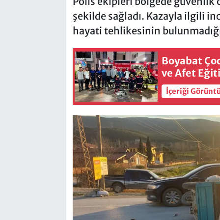
Polis ekipleri bölgede güvenlik 
şekilde sağladı. Kazayla ilgili i
hayati tehlikesinin bulunmadığı
Boyabat Çocu
ve Afet Eği
İçeriği Görünt