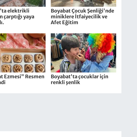
ta elektrikli
Boyabat Çocuk Şenliği'nde
in çarptığı yaya
miniklere İtfaiyecilik ve
ı.
Afet Eğitim
t Ezmesi" Resmen
Boyabat'ta çocuklar için
ndi
renkli şenlik