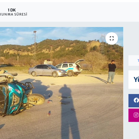
1 DK
KUNMA SÜRESI
Y