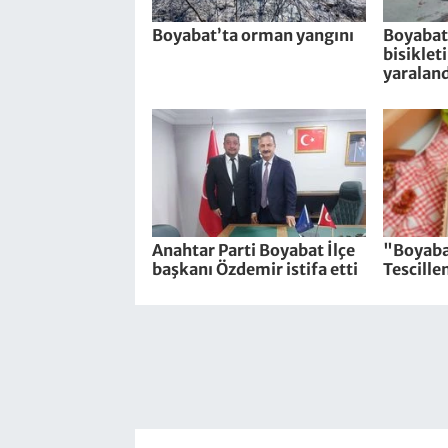
Boyabat’ta orman yangını
Boyabat’
bisiklet
yaraland
Anahtar Parti Boyabat İlçe
"Boyaba
başkanı Özdemir istifa etti
Tescille