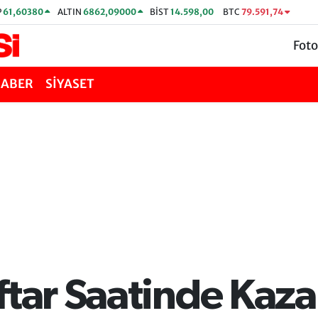
P
61,60380
ALTIN
6862,09000
BİST
14.598,00
BTC
79.591,74
Foto
HABER
SİYASET
tar Saatinde Kaza: