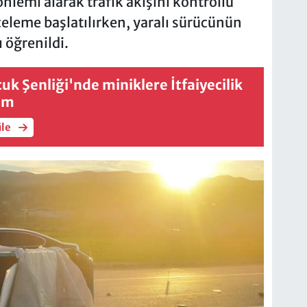
önlemi alarak trafik akışını kontrollü
nceleme başlatılırken, yaralı sürücünün
 öğrenildi.
k Şenliği'nde miniklere İtfaiyecilik
tim
üle