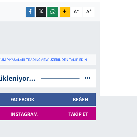
-
+
A
A
TÜM PIYASALARI TRADINGVIEW ÜZERINDEN TAKIP EDIN
ükleniyor...
FACEBOOK
BEĞEN
INSTAGRAM
TAKIP ET