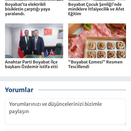
Boyabat’ta elektrikli
Boyabat Çocuk Şenliği'nde
bisikletin çarptığı yaya
miniklere İtfaiyecilik ve Afet
yaralandı.
Eğitim
Anahtar Parti Boyabat İlçe
"Boyabat Ezmesi" Resmen
başkanı Özdemir istifa etti
Tescillendi
Yorumlar