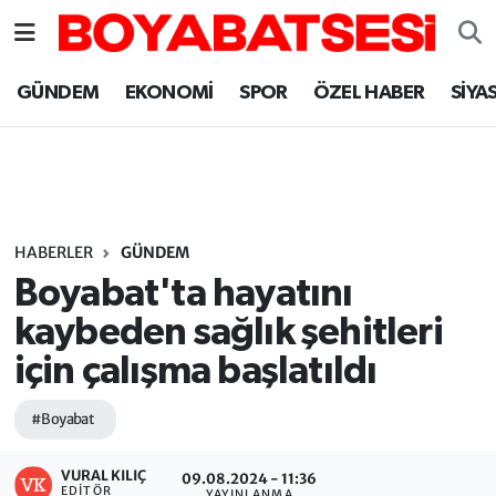
Sinop Nöbetçi Eczaneler
GÜNDEM
EKONOMİ
SPOR
ÖZEL HABER
SİYA
Sinop Hava Durumu
Sinop Namaz Vakitleri
Sinop Trafik Yoğunluk Haritası
HABERLER
GÜNDEM
Boyabat'ta hayatını
Süper Lig Puan Durumu ve Fikstür
kaybeden sağlık şehitleri
için çalışma başlatıldı
Tüm Manşetler
#Boyabat
Son Dakika Haberleri
VURAL KILIÇ
Haber Arşivi
09.08.2024 - 11:36
EDITÖR
YAYINLANMA