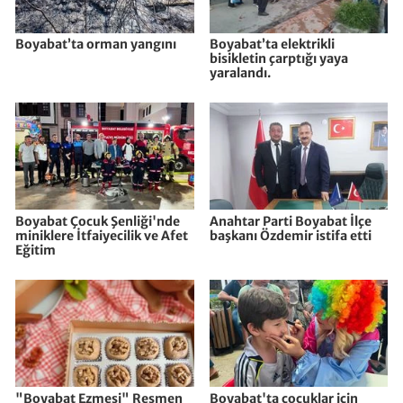
Boyabat’ta orman yangını
Boyabat’ta elektrikli
bisikletin çarptığı yaya
yaralandı.
Boyabat Çocuk Şenliği'nde
Anahtar Parti Boyabat İlçe
miniklere İtfaiyecilik ve Afet
başkanı Özdemir istifa etti
Eğitim
"Boyabat Ezmesi" Resmen
Boyabat'ta çocuklar için