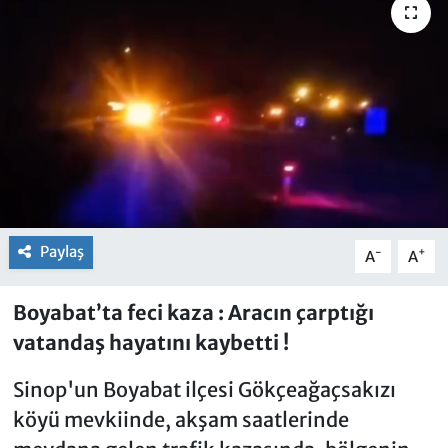
Paylaş
-
+
A
A
Boyabat’ta feci kaza : Aracın çarptığı
vatandaş hayatını kaybetti !
Sinop'un Boyabat ilçesi Gökçeağaçsakızı
köyü mevkiinde, akşam saatlerinde