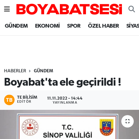
Sinop Nöbetçi Eczaneler
GÜNDEM
EKONOMİ
SPOR
ÖZEL HABER
SİYA
Sinop Hava Durumu
Sinop Namaz Vakitleri
Sinop Trafik Yoğunluk Haritası
HABERLER
GÜNDEM
Boyabat'ta ele geçirildi !
Süper Lig Puan Durumu ve Fikstür
TE BILISIM
11.11.2022 - 14:44
Tüm Manşetler
EDITÖR
YAYINLANMA
Son Dakika Haberleri
Haber Arşivi